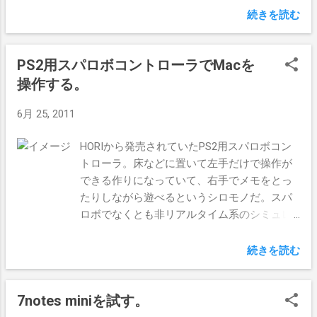
専用と思った方がいいのかもしれない。 3. アプリケーショ
続きを読む
ン切り替えのショートカット（Command + Tabもしくは
Command + Shift + Tab）は、Key Repeatを有効にするとグ
PS2用スパロボコントローラでMacを
ルグル動いてしまって止めるのが難しいし、無効にすると
スイッチャが表示されずに次のアプリに切り替わるだけに
操作する。
なってしまう。コマンドキーだけ押しっぱなしでスイッチ
6月 25, 2011
ャを表示しながら切り替えるクセがあるので、その操作を
何とかしてこのアプリで再現できないものかと考えてい
HORIから発売されていたPS2用スパロボコン
る。 Posted via email from 物欲スクラップブック
トローラ。床などに置いて左手だけで操作が
できる作りになっていて、右手でメモをとっ
たりしながら遊べるというシロモノだ。スパ
ロボでなくとも非リアルタイム系のシミュレ
ーションなら何でも使えるだろうが、あくま
でスパロボ用として売り出されたものであ
続きを読む
る。 PS2のスパロボはZ以来プレイしておらず
眠らせてあったコレ、捨てるのがもったいな
7notes miniを試す。
いため新しい使い道を考えてみた。PS2コン
トローラをUSB端子に変換するアダプタ（今