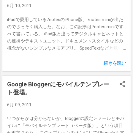
6月 10, 2011
回は同じく眠っていたエレコムJC-
PS201USV）を利用してMacに繋ぐのだ。 そ
iPadで愛用している7notesのiPhone版、7notes miniが出た
してMac側で使うのは GamePad Companion
のでさっそく購入した。なお、この記事は7notes miniです
（2011/6/26現在、Mac App Storeで900円）
べて書いている。 iPad版と違ってデジタルキャビネットと
だ。探せば他にも似たようなものはあると思
の連携やテキストユニット、ドキュメントスタイルなどの
うのだが、今回はこれを購入した（というよ
概念がないシンプルなメモアプリ。 SpeedTextなどと競合
り、このソフトをMac App Storeで見かけたた
すると思われるが、iPad版譲りの強力な文字入力システム
めにスパロボコントローラを使うことを思い
mazec（後から変換ももちろん可能）がある分こちらの方
続きを読む
ついた、というのが正しい）。 GamePad
が使いやすい。 また、上述の通りメモに特化したシンプル
Companionを起動するとシンプルな設定画面
さなので、iPad版より動作が機敏（特に起動が速い）とい
が出てくる。パッドのボタンを押す
Google Bloggerにモバイルテンプレー
うのも好印象。ワコムBamboo Stylusとのコンビも上々だ。
と”GamePad Buttons”に対応したボタン番号が
700円（現在はキャンペーン中で600円）とメモアプリとし
ト登場。
表示されるので、”Button Actions”のプルダウ
ては高い部類だが、その価値があるかもしれないと感じさ
ンメニューから割り当てたいアクションを選
6月 09, 2011
せる。 要望としては、twitterやFacebookだけでなく、
べば良い。 左クリック、右クリック、中クリ
Evernoteへの投稿機能があると嬉しい。 Posted via email
ック、キー１つ押し、４キーまでのコンビネ
いつからかは分からないが、Bloggerの設定＞メールとモバ
from 物欲スクラップブック
ーションなどが割り当てられるが、ファンク
イルに「モバイルテンプレート（ベータ版）」という項目
ションキーなどが設定できないため「△ボタ
が追加された。 このオプションをオンにしてiPhoneからア