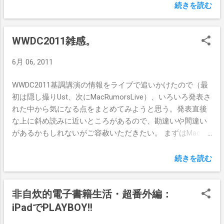
マブルな13ボタン（左右クリック、ホイールボタンおよび
続きを読む
ホイールの左右へのチルトを含む） ・ボタンのカスタマイ
ズをプロファイルとして、5つまでマウス内蔵メモリに記憶
WWDC2011雑感。
・200dpiから5700dpiまでの解像度可変 ・MX-Rからお馴染
みの高速スクロールホイール（個人的には自動切り替えが
6月 06, 2011
無くなったのが非常に残念） ・microUSBケーブル脱着で有
線式と無線式の切り替え可能（ケーブル接続が優先される
WWDC2011基調講演の情報をライブで追いかけたので（最
ので、モバイル機にレシーバを着けておいてデスクトップ
初は隠し撮りUst、次にMacRumorsLive）、いろいろ発表さ
機にケーブルで繋ぎ充電しつつ使う、という芸当もでき
れた中から気になる点をまとめてみようと思う。発表直後
る。あまりモバイル向けのマウスとは思えないが） ・充電
な上に斜め読みに近いところがあるので、勘違いや間違い
池入れ替え可能（エネループ搭載） といったところ。重く
があるかもしれないがご容赦いただきたい。 まずはMac OS
てでかいこと、電池がかなりもたない（下手すると１日で
X 10.7 “Lion”について。 マルチタッチやフルスクリーンな
切れ掛かる）こと、付属ケーブルがいささか固いことなど
ど、iOSっぽい要素を取り入れるのは噂通りだったし、なか
続きを読む
難点はあるが、反応はいいしボタンが多くて便利だし、な
なか面白いと感じた。また、オートセーブやTimeMachine
かなか良いマウスだと思う。 さて、このG700、ボタン設定
ライクなバージョン管理など、「保存」という机と文具の
にWindows版SetPointが必要であり、残念ながらMacの
非自炊的電子書籍生活・超番外編：
メタファーとしては不自然な部分を可能な限り減らしつ
Logicool Control Centerでは認識すらしない。が、やりよう
つ、コンピュータならではの利点（ワンタッチで以前の状
iPadでPLAYBOY!!
はある。 ひとつはシェアウェアの汎用マウスドライバ「ス
態に戻せる）を活かそうとしている点は便利そうで期待が
テアーマウス」を使うこと。最近のバージョンでG700に対