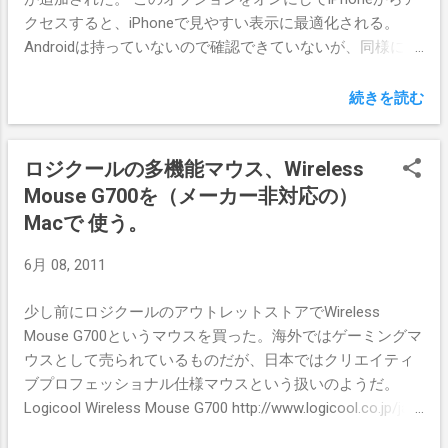
ンでDashBoard」などはできない。また、
クセスすると、iPhoneで見やすい表示に最適化される。
PageUp/Downを割り当てる時はキーコンビネ
Androidは持っていないので確認できていないが、同様にモ
ーションを割り当てるモードにしないと設定
バイル表示になるものと思われる。 ブログのアクセス解析
できないようだ。それと、アナログスティッ
によるとpanda-world.ne.jp（iPhoneからソフトバンク3G回
続きを読む
クなどのX軸Y軸操作は、カーソル移動やホイ
線で接続した時のドメイン名）の方も多くいらっしゃるよ
ール上下など限られた操作のみ割り当てられ
うなので、自動判別で対応してくれるのはありがたい。 モ
る。 設定がすべて済んだら、左下の”On”を押
ロジクールの多機能マウス、Wireless
バイル表示が使いやすそうだと思って、この数ヶ月
してボタン割り当てをオンにする。”Turn Off
WordPressにもブログを作って記事をコピーしたり引っ越
Mouse G700を（メーカー非対応の）
to change settings”と書いてあるとおり、設定
しの準備をしていたのだが、これなら引っ越しの必要もな
Macで 使う。
を変更したい場合はオフに切り替えなければ
い気がしてきた。 Posted via email from 物欲スクラップブ
ならない。ちなみに、割り当ては右下
ック
6月 08, 2011
の”Layouts”プルダウンメニューで切り替えら
れるようになっていて、カスタマイズした割
少し前にロジクールのアウトレットストアでWireless
り当ては...
Mouse G700というマウスを買った。海外ではゲーミングマ
ウスとして売られているものだが、日本ではクリエイティ
ブプロフェッショナル仕様マウスという扱いのようだ。
Logicool Wireless Mouse G700 http://www.logicool.co.jp/ja-
jp/mice-pointers/mice/devices/7244 主な特徴は ・プログラ