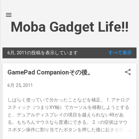
スキップしてメイン コンテンツに移動
Moba Gadget Life!!
6月, 2011の投稿を表示しています
すべて表示
投
稿
GamePad Companionその後。
6月 25, 2011
しばらく使っていて分かったことなどを補足。 1. アナログ
スティック（つまりXY軸）でカーソルを移動しようとする
と、デュアルディスプレイの境目を越えられない時があ
る。もちろんマウスなら普通にできる。 2. ↑の症状はマウ
スボタン操作に割り当てたボタンを押した後に起きる気が
するので、現状はマウス系を諦めてショートカットボタン