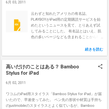
6月 03, 2011
持てる。いろいろ盛り込んだ割に29.99ドルという安価なの
応したので、これを導入すればボタンを好きにカスタマイ
も嬉しい。 ただ、いちばん驚いたのは提供方法。Mac App
ズできる。 ステアーマウス
云わずと知れたアメリカの有名誌、
Storeでのダウンロード販売のみとのこと。つまりMac App
http://www.plentycom.jp/steermouse/ そしてもうひとつ
PLAYBOYがiPad用の定期購読サービスを始
Storeが使えるSnow Leopard（10.6.6以降）だけが対象とい
は、「Windows環境があれば」という但し書き付きだが、
めたというニュースを見て、とりあえず試
うことらしい。となると、現行MacBook Airの場合、リスト
Windowsで設定すること。G700はオンボードメモリにボタ
してみることにした。 有名誌とはいえ、肌
アはUSBモジュールでSnow Leopardに戻してからLionにア
ンの設定を記録するので、WindowsにSetPointをインスト
色の多いページなども含まれることから明
ップグレードすることになるのだろうか。それともUSBモ
ールしてMac用のキー割当てをカスタマイズすれば、Mac
らかにApp Storeには置いてもらえないわけ
ジュールをLionにアップグレードできるようになっている
に繋いでもそれが反映される。プロファイルは５つあるの
で、完全なWebベースのサービスになって
のだろうか。気になるところだ。 次にiOS 5について。 ち
続きを読む
で、MacとWi...
いる。 電子書籍好きとして定期購読を試し
なみにリリースは今秋、対象機種はiPhone 3GS/4、
てみたいとか、App Storeを通さないアプリ
iPad/iPad 2、iPod touch 3rd/4thとのこと。iOS4のように低
高いだけのことはある？ Bamboo
販売方法が気になったとか……いや、おため
スペック機で制限があるようなことは言っていなかったの
ごかしは止めよう。 男子たるもの、肌色の
Stylus for iPad
で、動作速度は同じぐらいと期待して良いのかもしれな
誘惑には勝てないのである。 使い方は至っ
い。 １．新しい通知機能”Notification Center” iOS 5ではロ
6月 02, 2011
てシンプルで、 http://i.playboy.com/
ック画面や通知にだいぶ手が入れられるらしく、メー
i.playboy.com にアクセスして、SUBSCRIBE
ル/SMS/カレンダーなどの通知が一新されるとのこと。通
ワコムのiPad用スタイラス「Bamboo Stylus for iPad」が届
というリンクに入って必要事項を記入する
知機能ではAndroidが便利という声も良く聞くし、脱獄アプ
いたので、早速使ってみた。 ペン先の形状や材質は手持ち
だけ。 料金体系は1ヶ月8ドル、1年60ド
リNotified+やIntelliScreenなどのユーザーは気になるのでは
のjustmobileのスタイラスとよく似ているが、Bamboo
ル、2年100ドル。とりあえず1ヶ月にした。
ないだろうか。 ２．twitterがOS機能に深く統合 噂になって