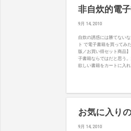
後なので比
非自炊的電子
にびっくり
った。今ま
9月 14, 2010
余談だが、
が、言うだ
自炊の誘惑には勝てないな
ので相当に
ト で電子書籍を買ってみた
に重みでず
版／お買い得セット商品】
ないと分
子書籍ならではだと思う。
には安いな
欲しい書籍をカートに入れ
レームと一
会員IDとパスワードを入
は当然され
続き後のページから直接ダウ
よりよっぽど良心的ではある
だろうし、ダウンロードに対
ので保証はできないが）。
点は大きい。いったん買っ
お気に入りの
はePubのようにフォントだ
プレイなら細かい字までい
9月 14, 2010
られてしまうのだが、読み