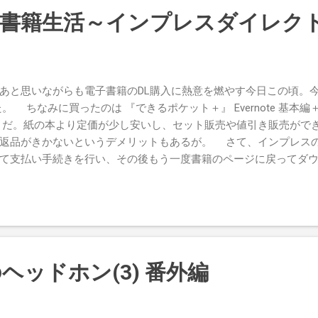
較的すいているだろうとは思ったが、「レンズの在庫さえあれば3
書籍生活～インプレスダイレクト
。なんだかんだで、視力検査から始めてトータル2時間程度でメガ
で注文して数日待つのが当たり前だったのでこれも驚きだった。 Cyber
手持ち夜景モードは室内のブツ撮りが非常にラク。 そんなこんなでゲッ
けあって確かに軽い。もともと使っていたメガネもチタンフレー
あと思いながらも電子書籍のDL購入に熱意を燃やす今日この頃。今
軽いはずなのだが、それでも手で持って分かるレベルで重さが違
。 ちなみに買ったのは 『できるポケット＋』 Evernote 基本編
り落ちるようなことも少ないし、フィット感はかなり高い。耐久
 だ。紙の本より定価が少し安いし、セット販売や値引き販売がで
からないが、少なくとも軽い分、落として壊れるようなことは少な
返品がきかないというデメリットもあるが。 さて、インプレス
りの理由があるわけで、フレームの質感はいかにもプラスチック
て支払い手続きを行い、その後もう一度書籍のページに戻ってダ
体化していて交換不能になっている。レンズも非球面薄型タイプで
力してダウンロードするという、ちょっとまどろっこしい方法で購
ていないだろう（というかその手の説明は一切なかった）。...
ンロードできればもっと楽なのにと思うが、eBook Japanのト
。 購入にはWindows/Macが必要となっているが、おそらく支払
応したブラウザを内蔵するアプリ（GoodReaderなど）でも大
 とまあ小さな不便を感じる所もあるが、インプレスの電子書籍が
てしまえばPDF対応のいろんなデバイスで読むことができる。こ
ヘッドホン(3) 番外編
け大きくすることができればiPhoneでも読みやすいのだが（それでもiPh
ちおう読み取れる）。 インプレスという出版社の性格上、ライン
たい本があれば買っても損はなさそうだ。今回購入したEvernote