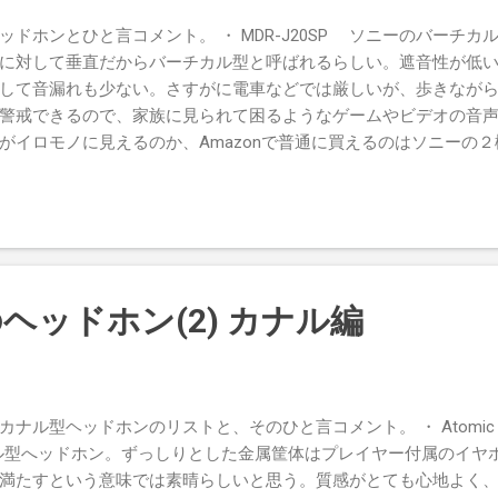
noteプレミアムユーザーとして、なかなかためになったと思う。 
ドホンとひと言コメント。 ・ MDR-J20SP ソニーのバーチ
というのなら、あらゆるデバイスで読めなくては意味がない」と
に対して垂直だからバーチカル型と呼ばれるらしい。遮音性が低
数ある時点でおかしい。紙が耐えられる環境ならいつどこでも読める
して音漏れも少ない。さすがに電車などでは厳しいが、歩きなが
者が没して出版社が...
警戒できるので、家族に見られて困るようなゲームやビデオの音
ロモノに見えるのか、Amazonで普通に買えるのはソニーの２機種（ 
KOSS KSC9 ぐらいか。手に入るのであればゼンハイザーPX10もお
均から20万円クラスまで幅広く存在するイヤホンに比べると、ラ
OSS KSC75 KOSSの耳掛け型ヘッドホン。某巨大掲示板では「
rtaProの廉価版と思えば良く、使えるシチュエーションも含めてPor
トパフォーマンスはPortaProより高い。作りや質感が値段相応（
Creative Aurvana Air クリエイティブの耳掛け型インナーイ
ヘッドホン(2) カナル編
6980円。この値段なら十分に買いだ。クリエイティブというメーカー
たが、このAurvana Airはきっぱりとお勧めできる。値段の割
軽い装着感。音質的にも耳掛けとは思えないバランスの良さだ（
ことが多い）。構造上、やはり音漏れの多さと遮音性の低さはい
型ヘッドホンのリストと、そのひと言コメント。 ・ Atomic Floyd 
つだと思う。 Posted via email from 物欲スクラップブック
カナル型へッドホン。ずっしりとした金属筐体はプレイヤー付属のイヤ
満たすという意味では素晴らしいと思う。質感がとても心地よく