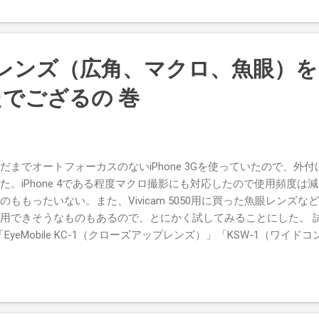
ルがやたら長い（6m）のが難点。 ・ KOSS PortaPro 発売
タブルヘッドホン。たっぷりの低音とノリの良さ、ハマると抜け
。許される状況なら（音漏れが大きく遮音性が低いため、電車な
イチオシ。 Posted via email from 物欲スクラップブック
3G用レンズ（広角、マクロ、魚眼）をiP
でござるの 巻
だまでオートフォーカスのないiPhone 3Gを使っていたので、外
た。iPhone 4である程度マクロ撮影にも対応したので使用頻度
のももったいない。また、Vivicam 5050用に買った魚眼レンズ
eに流用できそうなものもあるので、とにかく試してみることにした。 
ile「EyeMobile KC-1（クローズアップレンズ）」「KSW-1（ワ
obaphoto.blogspot.com/2008/10/iphone1-kc-1.html ギズ
ッシュアイ（購入時期の関係で旧モデル）」「iPhone 3G用ワイ
www.gizmoshop.jp/cate_lens.php の４つ。 結論から言えば、使え
ュアイだ。KSW-1とGIZMONのワイドレンズは四隅がケラレてし