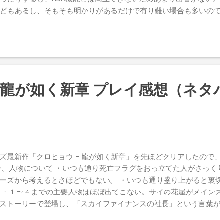
元と比べればだ...
どもあるし、そもそも明かりがあるだけで有り難い場合も多いの
が。 そしてもう１つが、いわゆる”青カビ”問題だ。蛍光灯のも
くなってしまう現象。室内で食べ物を撮ることが多いぼくにとっ
軽減してくれる機能を搭載したアプリが登場したので、さっそく試
rCamは、レンジファインダー機のように焦点距離別のフレームが表示
グしてくれるというアプリだ。あくまでトリミングなのでレンズ
得られる画像も5メガピクセルより小さくなる。 だが、まさに風
- 龍が如く新章 プレイ感想（ネタ
白いので、実は以前から購入して使っていた。加速度センサーを
なくなった瞬間にシャッターを切る）や、セピア・モノクロ撮影
ラ系アプリとはまた違う楽しみがある。 今回は青カビ補正が目当
する。 FinderCam起動画面。 カメラ画面。左下の歯車アイコン
す 上向き矢印アイコンをタップしてカメラロールやアルバムから
ッと巻いた矢印アイコンをタップして画像編集を行う 画像編集モ
ズ最新作「クロヒョウ – 龍が如く新章」を先ほどクリアしたので
ら選べる 手元のiPhone撮影画像の中でも際立って青カビが激
ー、人物について ・いつも通り死亡フラグをおっ立てた人がさっく
みに被写体はモンテールの「くちどけチーズケーキ」ある意味カ
ーズから考えるとさほどでもない。 ・いつも通り盛り上がると裏
 元画像。「青カビ」とはまさに言い得て妙だと思う 青カビ補正・
 ・１〜４までの主要人物はほぼ出てこない。サイの花屋がメイン
元と比べればだ...
ストーリーで登場し、「スカイファイナンスの社長」という言葉
サブストーリーも、全体的に高校生など若い人間を据えた話が多い。