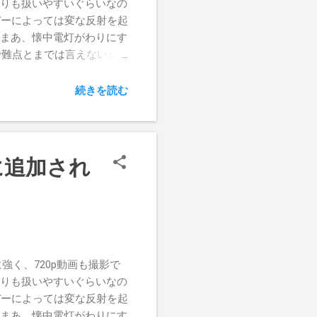
ジよりも扱いやすいぐらいなの
バーによっては変な反射を起
。まあ、懐中電灯がわりにす
で難点とまでは言えないか
とで撮影すると、画面中央付
ては、かなり厄介だ。その
続きを読む
してみた。 もともと
されて、撮影するとその画角
の画角が変わっているわけ
景を「切り取る」という感
"に追加され
利用した手ブレ補正機能
などの機能もあり、数多い
てなので、本来の機能につ
をタップしてツール＆設定画
写真を読み込み、右から３
ード。青カビ補正は強中弱
に強く、720p動画も撮影で
しかった写真を使って試して
ジよりも扱いやすいぐらいなの
ビとは縁の深い被写体かも
バーによっては変な反射を起
弱。まだ青みが強い 青カビ
。まあ、懐中電灯がわりにす