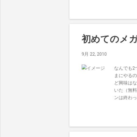
の人、もうちょっと演技が
考えて欲しかった。せっか
ステムについて ・体力と
い。 ・装備品は持ってい
く、落ちているものを拾っ
初めてのメガネレ
後から手に入るものの方が
と、タクシーがないのは正
9月 22, 2010
荷物の整理もできない。 
た。 舞台について ・神
なんでも2
ージを受ける食べ物がない
まにやるの
物。あとリングアナのテンシ
ど興味はな
染みのカメラ固定タイプ。
いた（無料
いだろうか。 遊びについて .
ンは終わっ
き）で49
に2万円以
え……！ 
おかげか、
までせんで