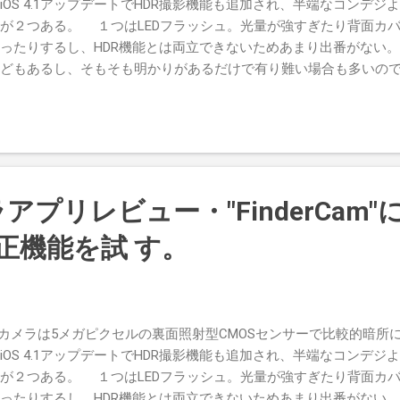
iOS 4.1アップデートでHDR撮影機能も追加され、半端なコンデ
が２つある。 １つはLEDフラッシュ。光量が強すぎたり背面カ
ったりするし、HDR機能とは両立できないためあまり出番がない
どもあるし、そもそも明かりがあるだけで有り難い場合も多いの
が。 そしてもう１つが、いわゆる”青カビ”問題だ。蛍光灯のも
くなってしまう現象。室内で食べ物を撮ることが多いぼくにとっ
軽減してくれる機能を搭載したアプリが登場したので、さっそく試
rCamは、レンジファインダー機のように焦点距離別のフレームが表示
グしてくれるというアプリだ。あくまでトリミングなのでレンズ
得られる画像も5メガピクセルより小さくなる。 だが、まさに風
メラアプリレビュー・"FinderCam
白いので、実は以前から購入して使っていた。加速度センサーを
なくなった瞬間にシャッターを切る）や、セピア・モノクロ撮影
補正機能を試 す。
ラ系アプリとはまた違う楽しみがある。 今回は青カビ補正が目当
する。 FinderCam起動画面。 カメラ画面。左下の歯車アイコン
す 上向き矢印アイコンをタップしてカメラロールやアルバムから
ッと巻いた矢印アイコンをタップして画像編集を行う 画像編集モ
e 4のカメラは5メガピクセルの裏面照射型CMOSセンサーで比較的暗所
ら選べる 手元のiPhone撮影画像の中でも際立って青カビが激
iOS 4.1アップデートでHDR撮影機能も追加され、半端なコンデ
みに被写体はモンテールの「くちどけチーズケーキ」ある意味カ
が２つある。 １つはLEDフラッシュ。光量が強すぎたり背面カ
 元画像。「青カビ」とはまさに言い得て妙だと思う 青カビ補正・
ったりするし、HDR機能とは両立できないためあまり出番がない