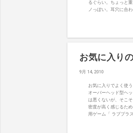
るぐらい。ちょっと重
ノっぽい。耳穴に合わせる
もある。 ・ Vict
形状は独特だが着けに
上々だと思う。イヤー
にフィルター付きに置
い。 ・ Klipsch
ると着けていることを
お気に入りの
ある。音質は尖った所
どありがたみはないが、替
9月 14, 2010
物欲スクラップブック
お気に入りでよく使うオ
オーバーヘッド型ヘッ
は悪くないが、そこそ
密度が高く感じるため、長
用ゲーム「 ラブプラ
という愛称がついてい
る。May’nのライブ