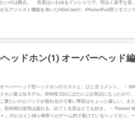
たいのは難点。 音質はいわゆるドンシャリで、明るく派手な音
アジャスト機能を省いたHiDefJaxや、iPhone/iPod用リモコンマ
or HA-FXC71 トップマウント構造とカーボン振動板が売りの、ビ
くいようなことはない。音質は正確とか忠実というより音を楽し
ピースに耳垢対策のフィルターが入っているのは好印象。別売り
き換えられているとのことなので、サイズが合えば他の機種で試
 Image X10 小型軽量で装着感が非常に良いカナル型。特にフラン
忘れるぐらいで、ER-4Sなどの三段フランジ型がダメという人で
ヘッドホン(1) オーバーヘッド
はないものの、一般的に「良い音」と言われそうな心地よい音だ
える前のイヤホンと比べれば変化が明らか、というような感じ。 Posted 
ーバーヘッド型ヘッドホンのリストと、ひと言コメント。 ・ SHURE 
ドホン最上位モデル。SHURE E2cにはだいぶお世話になったので
こ重たいのとパッドが蒸れるので暑い季節はちょっと厳しい。ま
時間の使用は疲れる。出てくる音はとても好き。 ・ Pioneer SE
ス+ 」のヒロイン姉ヶ崎寧々がゲーム内で着けているヘッドホン。
る。メーカー曰く「ホームシアターヘッドホン」だそうだが、音
ビデオを観てみたが、上記のSRH840とは対照的な装着感の良さで