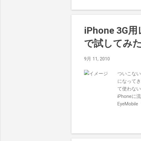
って堪能できた。ケーブ
オーバーヘッド型ポー
信者的なファンも多い
えの取り回しの良さも含めて
iPhone 
で試してみた
9月 11, 2010
ついこない
になってき
て使わない
iPhon
EyeMob
http://m
ルトラフィ
http://
ラフィッシ