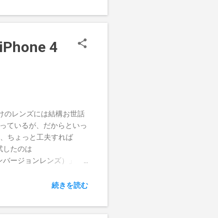
25年を数える超ロングセラーの
出せない独特の味を持つため
どでは使えない）小型軽量ゆ
hone 4
付けのレンズには結構お世話
は減っているが、だからといっ
など、ちょっと工夫すれば
試したのは
イドコンバージョンレンズ）」
モショップ「トイデジ専用・GIZMONウ
ド＆マクロレンズ」
続きを読む
そうなのはKC-1とGIZMONウルト
まうため写る範囲が狭く、意