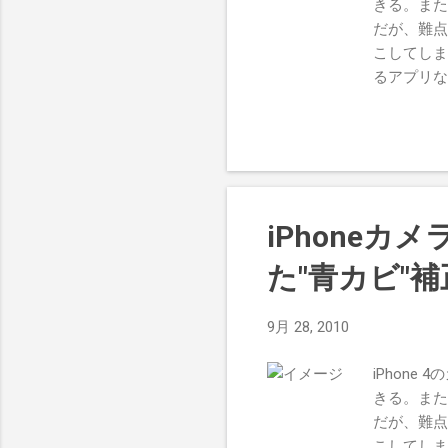
きる。また
だが、難点
こしてしま
るアプリな
もしれない
近が妙に青
青カビを
Finde
でトリミン
ではないし
iPhoneカ
覚がして面
（ブレが少
た"青カビ"
トイカメ
いては割愛
9月 28, 2010
面を呼び出
番目のグル
iPhon
の３段階か
きる。また
みた。ちな
だが、難点
しれない。
こしてしま