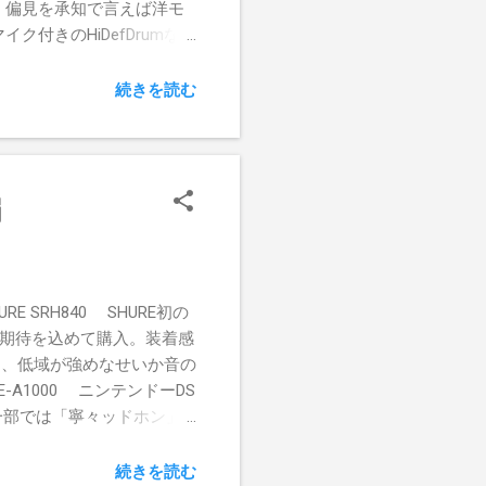
。偏見を承知で言えば洋モ
イク付きのHiDefDrumなど
クターのカナル型へッドホン。
める感じで、価格からすれば
続きを読む
の交換用イヤーピースも徐々
してみるのも良いかもしれな
ジ型イヤーピースの装着感は慣れ
もチャレンジしてみる価値は
編
と思う。単体で聴いてもさほ
via email from
SRH840 SHURE初の
、期待を込めて購入。装着感
た、低域が強めなせいか音の
-A1000 ニンテンドーDS
一部では「寧々ッドホン」
楽を聴いてももちろん楽しめ
ずっと着けていられることもあ
続きを読む