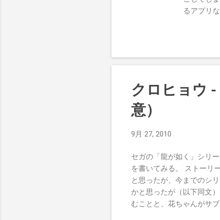
補正・中。
るアプリな
もしれない
近が妙に青
青カビを
Finde
でトリミン
ではないし
クロヒョウ 
覚がして面
（ブレが少
意）
トイカメ
いては割愛
9月 27, 2010
面を呼び出
番目のグル
セガの「龍が如く」シリー
の３段階か
を書いてみる。 ストーリ
みた。ちな
と思ったが、今までのシリ
しれない。
かと思ったが（以下同文）
補正・中。
むことと、花ちゃんがサブ
ファイターぐらいか。 ・