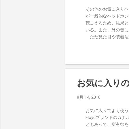
ないと感じていたEver
その他のお気に入りヘッ
書籍が紙の本を置き換える
が一般的なヘッドホン
そもそもフォーマットが複
聴こえるため、結果と
たとうが200年たとうが、著
いる。また、外の音に
ただ見た目や装着法がイ
MDR-AS35W か 
やすいモノが多い。百
とも言えるが。 ・ K
もある。音質的にはPo
装着感が合うならコス
っぽいのが難点か。 ・ 
お気に入りの
現在、Amazonで
ホンのイメージはなかっ
9月 14, 2010
ともあまり干渉しない
不自然に出てたりする
お気に入りでよく使うカナル
も使い良いヘッドホンのひと
Floydブランドの
ともあって、所有欲を