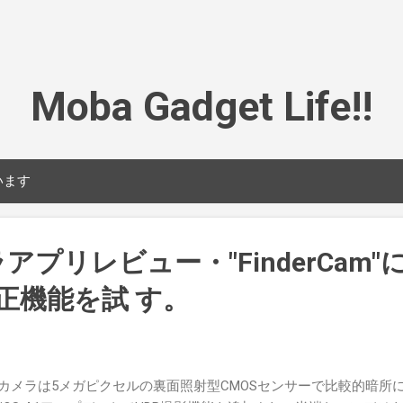
スキップしてメイン コンテンツに移動
Moba Gadget Life!!
います
メラアプリレビュー・"FinderCam
補正機能を試 す。
e 4のカメラは5メガピクセルの裏面照射型CMOSセンサーで比較的暗所