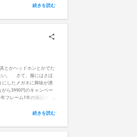
スティングはもうちょっと
続きを読む
例があるのに。 ゲームシ
ャッチを重視した方が良
れるらしい。 ・武器はな
種類は思ったより多いが、
の出し入れができないの
ホテル街入口）に戻らないと
頓するなどの機能が欲しかっ
は楽そうに見えるが、ダメ
文具とかヘッドホンとかでた
イの河原」のアレとは別
良い。 さて、服にはさほ
F7やバイオハザードでお馴
を売りにしたメガネに興味が湧
約する必要があったんではな
ら3990円のキャンペー
年フレーム1年の保証付
はなるべく安い物を選んだの
。ええい、2本買ってしま
続きを読む
り競争が激しいらしく、その
くりした。個人的にはそこ
も相当なものだ。平日の午