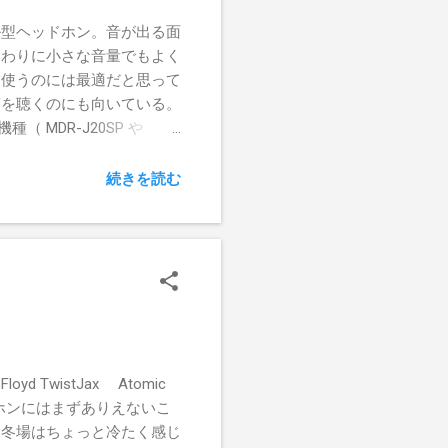
閑話休題。 個人的に「電子
カル型ヘッドホン。音が出る面
思っている。もっと言えば、
いわりに小さな音量でもよく
し、紙が保つなら100年
ら使うのには最適だと思って
声を聴くのにも向いている。
MDR-J20SP や
勧め。いずれも２〜３千円で買い
インナップは極めて少ない
続きを読む
シイタケ」と呼ばれていたこと
taProと同じような感覚。
か、それ以下）でちょっと安
ヤーへッドホン。今日（9/14）
にはあまりヘッドホンやイヤ
にシャレたデザイン、メガネ
耳掛けは低域が少なかったり
かんともしがたいが、それで
TwistJax Atomic
ホンにはまずありえないこ
、冬場はちょっと冷たく感じ