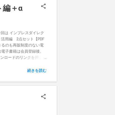
0分でできます」との言葉
編＋α
ネ2本ができあがってしま
-shot TX5にて撮影。
トしたAir Frameだ
ム＋プラスチックレンズな
回は インプレスダイレク
う。軽いので下を向いた時
＋活用編 2点セット【PDF
性はこれから使い込んでみ
きるのも再販制度のない電
そうだ。 もちろん、安い
の電子書籍は会員登録後、
でチープだし、鼻当てもフ
ウンロードのリンクを押し、
はあるが、UVコートなど
入することになる。支払い手
ランクルームシステムなんぞ
続きを読む
いだけならiPadでも可能
丈夫そうだ（試してはいない
ノンプロテクトPDFという
れはとてもありがたい。本当
one 4のRetinaディス
ナップがIT・技術系に限
本は、イマイチ使いこなせて