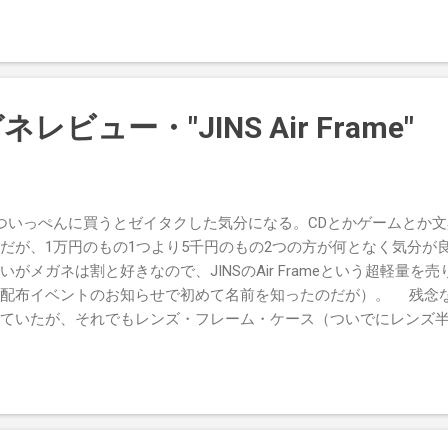
上手ければね……若者らしくキレるとこだけ妙に上手いけど。キャ
くこのシリーズには「ツンデレじゃない釘宮さん」という貴重な前
は別に部位ごとの負傷があるため、ガードよりも避け、あるいはキ
るだけで効果を発揮するし、違うアイテムでも効果が同じなら加算さ
て使うだけ。飛び道具は拾ったものを投げるだけ。 ・スタイルの
ビュー・"JINS Air Frame"
強力なことが多いのは致し方ないところか。 ・電話機でアイテム
直めんどう。いちいち簡易宿泊所（天下一通り裏路地）か自宅（
・アイテムボックスは200個の容量があるのはいいが、種類別で整
室町の施設はだいたい３や４と同じ。酒がないから食事コンプリート
ついっぺんに買うとゼイタクした気分になる。CDとかゲームとか
ので地道に食べていくしかない。 ・舞台となる地下闘技場は「サ
だが、1万円のもの1つより5千円のもの2つの方が何となく気分が
ョンが異様に高い。 ・マップはPS3のような完全3Dではない。F
いがメガネは割と好きなので、JINSのAir Frameという超軽量
たぶん通行人をたくさん出したりするためには背景をなるべく節
配布イベントのお知らせで初めて名前を知ったのだが）。 残念なが
..
ていたが、それでもレンズ・フレーム・ケース（ついでにレンズ半
90円。ぼくのメガネ歴はせいぜい10年ぐらいだが、最初のメガネ
上した覚えがある。短い間にメガネもずいぶんと安くなったものだ
というわけで近場のJINSに行ってみた。 昨今のメガネ屋はかな
ぼくが行ったJINSも店員さんがやたら丁寧かつ愛想が良くてびっ
も……と思ったが、まあ丁寧な分には悪いことはない。 スピード