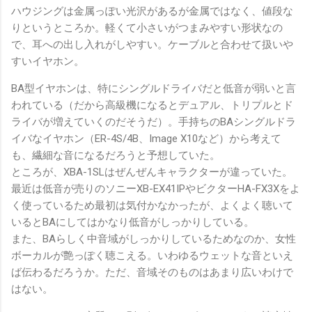
ハウジングは金属っぽい光沢があるが金属ではなく、値段な
りというところか。軽くて小さいがつまみやすい形状なの
で、耳への出し入れがしやすい。ケーブルと合わせて扱いや
すいイヤホン。
BA型イヤホンは、特にシングルドライバだと低音が弱いと言
われている（だから高級機になるとデュアル、トリプルとド
ライバが増えていくのだそうだ）。手持ちのBAシングルドラ
イバなイヤホン（ER-4S/4B、Image X10など）から考えて
も、繊細な音になるだろうと予想していた。
ところが、XBA-1SLはぜんぜんキャラクターが違っていた。
最近は低音が売りのソニーXB-EX41IPやビクターHA-FX3Xをよ
く使っているため最初は気付かなかったが、よくよく聴いて
いるとBAにしてはかなり低音がしっかりしている。
また、BAらしく中音域がしっかりしているためなのか、女性
ボーカルが艶っぽく聴こえる。いわゆるウェットな音といえ
ば伝わるだろうか。ただ、音域そのものはあまり広いわけで
はない。