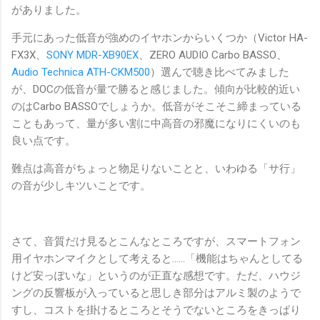
がありました。
手元にあった低音が強めのイヤホンからいくつか（Victor HA-
FX3X、
SONY MDR-XB90EX
、ZERO AUDIO Carbo BASSO、
Audio Technica ATH-CKM500
）選んで聴き比べてみました
が、DOCの低音が量で勝ると感じました。傾向が比較的近い
のはCarbo BASSOでしょうか。低音がそこそこ締まっている
こともあって、量が多い割に中高音の邪魔になりにくいのも
良い点です。
難点は高音がちょっと物足りないことと、いわゆる「サ行」
の音が少しキツいことです。
さて、音質だけ見るとこんなところですが、スマートフォン
用イヤホンマイクとして考えると……「機能はちゃんとしてる
けど安っぽいな」というのが正直な感想です。ただ、ハウジ
ングの反響板が入っていると思しき部分はアルミ製のようで
すし、コストを掛けるところとそうでないところをきっぱり