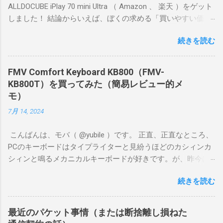
ALLDOCUBE iPlay 70 mini Ultra （ Amazon 、 楽天 ）をゲット
しました！ 結論からいえば、ぼくの求める「買いやすい価
格、持ちやすいサイズ、それなりのゲーム向き性能」という
続きを読む
ポイントをしっかり満たしていたので満足度が高いです。 ぼ
くが遊ぶゲームはFGOやグラブル、ウマ娘、プリコネR、艦こ
れ、デレステなどです。原神や鳴潮のような超ヘビー級ゲー
FMV Comfort Keyboard KB800（FMV-
ムではないけど、あまりスペックが低いとカクカクしてスト
KB800T）を買ってみた（簡易レビュー的メ
レスがたまります。 片手で持ちやすいサイズながら、ゲーム
モ）
が割としっかり遊べるナイス端末、と感じました。
7月 14, 2024
こんばんは、モバ（ @yubile ）です。 正直、正直なところ、
PCのキーボードはタイプライターと見紛うほどのカシィンカ
シィンと鳴るメカニカルキーボードが好きです。が、昨今は
自宅でも出先でも静かにやりたいことがとても多く、もはや
続きを読む
時代の流れには抗えません。 そんなわけで半ば衝動買いした
のが、富士通の FMV Comfort Keyboard KB800 です。この記
事を書いている今、Amazonには入荷しておらず、メーカーの
最近のパケット事情（または断捨離し損ねた
オンラインショップでも品切れ中のようです。 ちなみに私