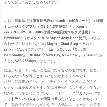
んだで試してみたくなるわけです。
なお、聴取環境は
第五世代iPod touch（64GBレッド）＋標準
ミュージックアプリ（iOS 6.1.3非脱獄）
と、
Xperia
ray（PHILIPS SHE8005付属の4極変換コネクタ使用）＋
PowerAMP（カスタムROM Super Jelly Bean使用）
の組み
合わせで、聴き比べた曲は
May’n「Giant Step – May’n
ver.-」
（Appleロスレス）、
Living Colour「Cult Of
Personality」
、
KOKIA「”New Day, New Life”」
（iTunesで購
入したAAC 256kbps）などです。
結論から言うと、確かに低音はなかなかの迫力です。低音が
好みでない人が聴くとキツいものがあるレベルです。
ただ、最高級のイヤホンに匹敵かというとどうなんだろう……
そもそも最高級のイヤホンで低音を売りにしたモノってなか
なかないですしね。とはいえ、ダイナミック型カナルイヤホ
ンは
ドライバの大きさ＝低音の量
みたいなところがあるの
で、普通サイズのハウジングでこの低音はちょっとした驚き