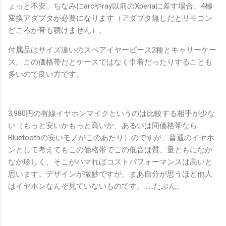
ょっと不安。ちなみにarcやray以前のXperiaに差す場合、4極
変換アダプタが必要になります（アダプタ無しだとリモコン
どころか音も聴けません）。
付属品はサイズ違いのスペアイヤーピース2種とキャリーケー
ス。この価格帯だとケースではなく巾着だったりすることも
多いので良い方です。
3,980円の有線イヤホンマイクというのは比較する相手が少な
い（もっと安いかもっと高いか、あるいは同価格帯なら
Bluetoothの安いモノがこのあたり）のですが、普通のイヤホ
ンとして考えてもこの価格帯でこの低音は質、量ともになか
なか珍しく、そこがハマればコストパフォーマンスは高いと
思います。デザインが微妙ですが、まあ自分が思うほど他人
はイヤホンなんぞ見ていないものです。……たぶん。