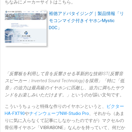
ちなみにメーカーサイトはこちら。
裕徳アドバタイジング｜製品情報「リ
モコンマイク付きイヤホンMystic
DOC」
「反響板を利用して音を反響させる革新的な技術IST(反響音
スピーカー：Inverted Sound Technology)を採用」「特に「低
音」の迫力は最高級のイヤホンに匹敵し、迫力に満ちたサウ
ンドをお楽しみいただけます。」
というのが謳い文句です。
こういうちょっと特殊な作りのイヤホンというと、
ビクター
HA-FXT90
や
ナインウェーブNW-Studio Pro
、それから（あま
りに気に入らなくて記事にしなかったのですが）マクセルの
骨伝導イヤホン「VIBRABONE」なんかを持っていて、何だか