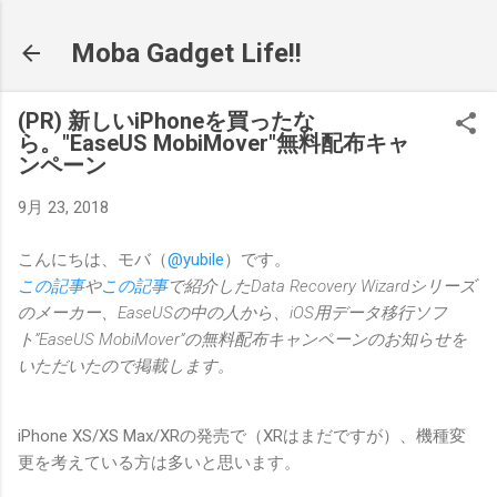
スキップしてメイン コンテンツに移動
Moba Gadget Life!!
(PR) 新しいiPhoneを買ったな
ら。"EaseUS MobiMover"無料配布キャ
ンペーン
9月 23, 2018
こんにちは、モバ（
@yubile
）です。
この記事
や
この記事
で紹介したData Recovery Wizardシリーズ
のメーカー、EaseUSの中の人から、iOS用データ移行ソフ
ト”EaseUS MobiMover”の無料配布キャンペーンのお知らせを
いただいたので掲載します。
iPhone XS/XS Max/XRの発売で（XRはまだですが）、機種変
更を考えている方は多いと思います。