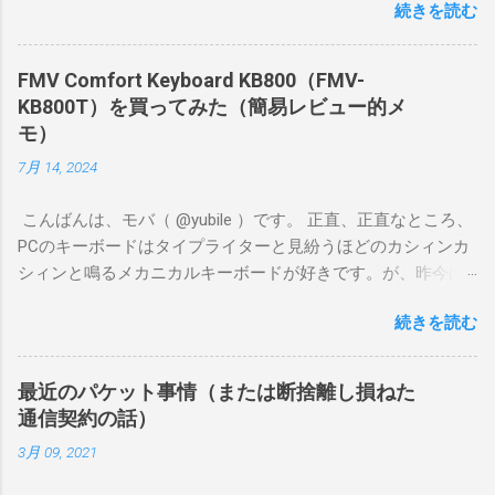
続きを読む
ポイントをしっかり満たしていたので満足度が高いです。 ぼ
くが遊ぶゲームはFGOやグラブル、ウマ娘、プリコネR、艦こ
れ、デレステなどです。原神や鳴潮のような超ヘビー級ゲー
FMV Comfort Keyboard KB800（FMV-
ムではないけど、あまりスペックが低いとカクカクしてスト
KB800T）を買ってみた（簡易レビュー的メ
レスがたまります。 片手で持ちやすいサイズながら、ゲーム
モ）
が割としっかり遊べるナイス端末、と感じました。
7月 14, 2024
こんばんは、モバ（ @yubile ）です。 正直、正直なところ、
PCのキーボードはタイプライターと見紛うほどのカシィンカ
シィンと鳴るメカニカルキーボードが好きです。が、昨今は
自宅でも出先でも静かにやりたいことがとても多く、もはや
続きを読む
時代の流れには抗えません。 そんなわけで半ば衝動買いした
のが、富士通の FMV Comfort Keyboard KB800 です。この記
事を書いている今、Amazonには入荷しておらず、メーカーの
最近のパケット事情（または断捨離し損ねた
オンラインショップでも品切れ中のようです。 ちなみに私
通信契約の話）
は、近所のケーズデンキに1台残っていたのを運良く衝動買い
3月 09, 2021
できました（？）。直前に同じケーズデンキで Logicool
K380s を買ったばかりだった（でもって、そちらはそちらで