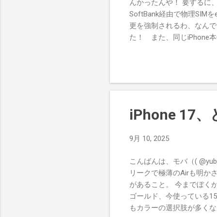
んかったんや！ 要するに
SoftBank経由で物理
更を強制されるわ、なんです
た！ また、同じiPhon
など一切不要。 というわけで
しました。まあ、どのみちLiN
り物理SIMとeSIM1つずつ
てても、有効化できるのは物
ク回線ともともとeSIMの
SIMにしたけど、今後eS
iPhone 
素晴らしい。15 Pro M
す。mineoをはじめとす
9月 10, 2025
こんばんは、モバ（( @yu
リークで極薄のAirも明
があること。 今までぼくが使っ
ゴールド、今使っている15
もカラーの選択肢が多くな