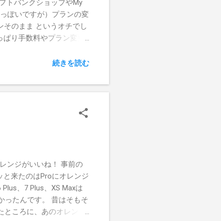
フトバンクショップやMy
ないっぽいですが）プランの変
ランそのまま というオチでし
もやっぱり手数料やプラン変更
に切り替え、5分ぐらいで完了
デュアルeSIMだった！ てっき
続きを読む
SIMプロファイル自体は複数持
eSIMに変更したソフトバン
 mineoも加入時は物理
渡りに船なニュースが。これは
切り替え手続きをしようと思いま
ら（？）の方法で。
。オレンジがいいね！ 事前の
と来たのはProにオレンジ
、7 Plus、XS Maxは
多かったんです。 昔はそもそ
たところに、あのオレンジ