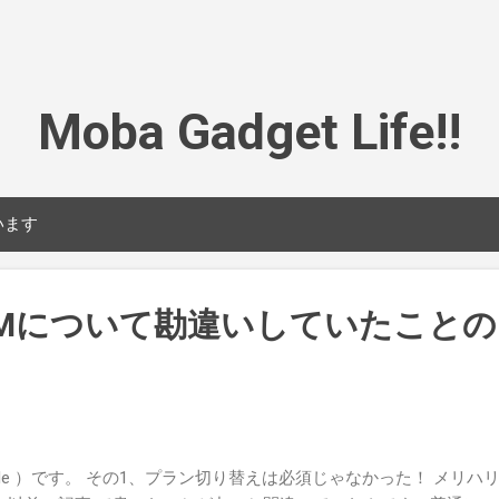
スキップしてメイン コンテンツに移動
Moba Gadget Life!!
います
eSIMについて勘違いしていたこと
bile ）です。 その1、プラン切り替えは必須じゃなかった！ メリ