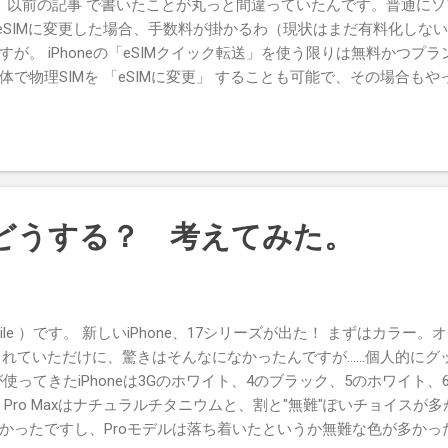
、 以前の記事 で書いたことが丸っと間違っていたんです。普通にソ
SIMをeSIMに変更した場合、手数料が掛かるわ（現状はまだ有料化し
が。 iPhoneの「eSIMクイック転送」を使う限りは無料かつプ
e本体で物理SIMを 「eSIMに変更」 することも可能で、その場合
サクッと、現在使っているiPhone 15 Pro Maxの回線をeSIM
EMOには切り替えますけどね。 その2、iPhone 15 Pro Maxは
かと…… 併用しているmoto razr 50dがそういう仕様なもので、e
理SIMとeSIMそれぞれ1つずつだと思い込んでました。 なので、
povoと同時に有効化しておしまい。特にトラブルもなくあっさりです。
IMにすべきかなと思ったら eSIM手数料無料キャンペーン という
17、どうする？ 考えてみた。
axを使ってる間は物理SIMで、17 Proの到着日が分かったらeSIM
るMVNOって「eSIMクイック転送」はできないらしいので、昔なが
bile ）です。 新しいiPhone、17シリーズが出た！ まずはカラー
かされていただけに、驚きはそんなになかったんですが……個人的にグッ
てきたiPhoneは3Gのホワイト、4のブラック、5のホワイト、6 Plus
 Pro Maxはナチュラルチタニウムと、割と"無難"ぽいチョイスが
かったですし、Proモデルは落ち着いたというか無難な色が多かっ