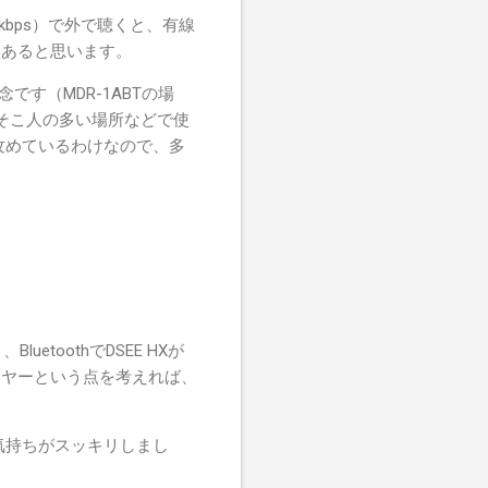
90kbps）で外で聴くと、有線
はあると思います。
す（MDR-1ABTの場
こそこ人の多い場所などで使
を攻めているわけなので、多
etoothでDSEE HXが
ーヤーという点を考えれば、
、気持ちがスッキリしまし