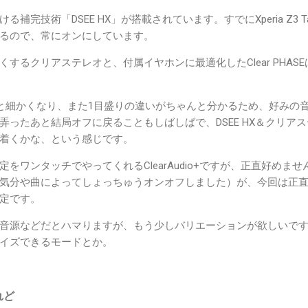
完技術「DSEE HX」が搭載されています。すでにXperia Z3 Tabl
るので、常にオンにしています。
するクリアステレオと、付属イヤホンに最適化したClear PHAS
つと細かくなり、また1目盛りの違いがちゃんと分かるため、好みの
たあと結局オフに戻ることもしばしばで、DSEE HX＆クリアステレオ
着くかな、という感じです。
ワンタッチでやってくれるClearAudio+ですが、正直好めません
気分や曲によってしょっちゅうオンオフしました）が、今回は正
定です。
音源などだとハマりますが、もう少しバリエーションが欲しいで
イズできるモードとか。
れど