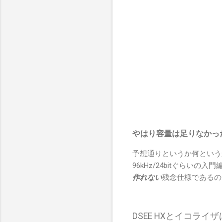
やはり容量は足りなかっ
予想通りというか何という
96kHz/24bitぐらいの
作れない
残念仕様であるの
DSEE HXとイコライザ