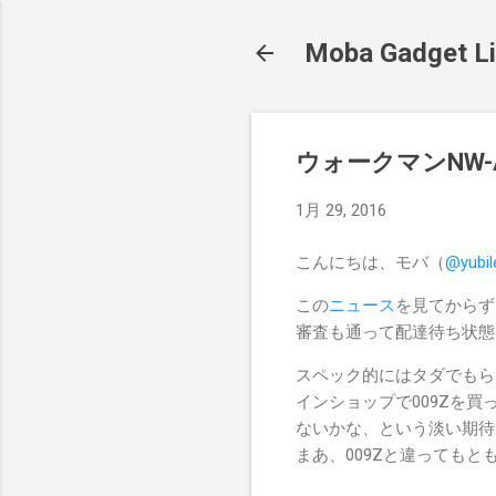
Moba Gadget Li
ウォークマンNW-A2
1月 29, 2016
こんにちは、モバ（
@yubil
この
ニュース
を見てからずっ
審査も通って配達待ち状態
スペック的にはタダでもらっ
インショップで009Zを
ないかな、という淡い期待
まあ、009Zと違っても