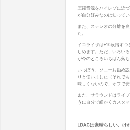
圧縮音源をハイレゾに近づける補
が自分好みなのは知ってい
また、ステレオの分離を良く
た。
イコライザは±10段階ず
しめます。ただ、いろいろ弄っ
が今のところいちばん落ち
いっぽう、ソニーお勧め設定を
りと使いました（それでも
味しくないので、オフで安
また、サラウンドはライブ
うに自分で細かくカスタマ
LDACは素晴らしい、け