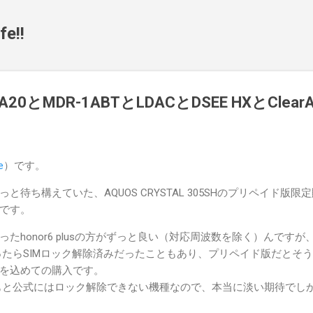
スキップしてメイン コンテンツに移動
fe!!
0とMDR-1ABTとLDACとDSEE HXとClearA
e
）です。
と待ち構えていた、AQUOS CRYSTAL 305SHのプリペイド版
です。
たhonor6 plusの方がずっと良い（対応周波数を除く）んです
買ったらSIMロック解除済みだったこともあり、プリペイド版だとそ
を込めての購入です。
ともと公式にはロック解除できない機種なので、本当に淡い期待でし