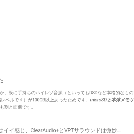
た
か、既に手持ちのハイレゾ音源（といってもDSDなど本格的なもの
入門編レベルです）が100GB以上あったためです。
microSDと本体メ
も割と面倒です。
はイイ感じ、ClearAudio+とVPTサラウンドは微妙……