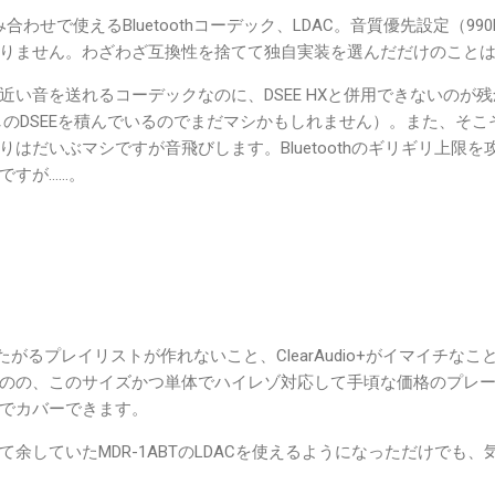
の組み合わせで使えるBluetoothコーデック、LDAC。音質優先設定（9
りません。わざわざ互換性を捨てて独自実装を選んだだけのこと
い音を送れるコーデックなのに、DSEE HXと併用できないのが残念で
しのDSEEを積んでいるのでまだマシかもしれません）。また、そ
はだいぶマシですが音飛びします。Bluetoothのギリギリ上限
ですが……。
たがるプレイリストが作れないこと、ClearAudio+がイマイチなこと、Blu
のの、このサイズかつ単体でハイレゾ対応して手頃な価格のプレ
でカバーできます。
余していたMDR-1ABTのLDACを使えるようになっただけでも