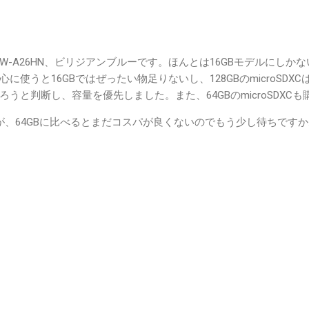
NW-A26HN、ビリジアンブルーです。ほんとは16GBモデルにし
に使うと16GBではぜったい物足りないし、128GBのmicroSDX
うと判断し、容量を優先しました。また、64GBのmicroSDXC
が、64GBに比べるとまだコスパが良くないのでもう少し待ちです