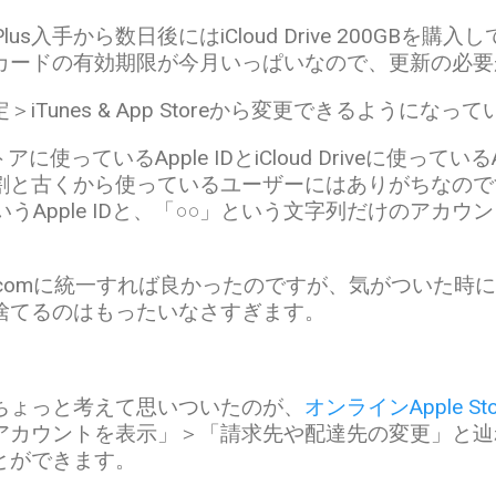
 Plus入手から数日後にはiCloud Drive 200GB
カードの有効期限が今月いっぱいなので、更新の必要
Tunes & App Storeから変更できるようになっ
アに使っているApple IDとiCloud Driveに使っている
割と古くから使っているユーザーにはありがちなので
」というApple IDと、「○○」という文字列だけのアカ
c.comに統一すれば良かったのですが、気がついた時
捨てるのはもったいなさすぎます。
ちょっと考えて思いついたのが、
オンラインApple Sto
アカウントを表示」＞「請求先や配達先の変更」と辿
とができます。