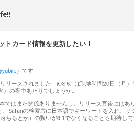
スキップしてメイン コンテンツに移動
fe!!
クレジットカード情報を更新したい！
yubile
）です。
eが正式リリースされました。iOS 8.1は現地時間20日
（火）の夜中あたりでしょうか。
ayは日本ではまだ関係ありませんし、リリース直後には
、Safariの検索窓に日本語でキーワードを入れ、
riが落ちるとか）の類いが8.1でなくなることを期待し