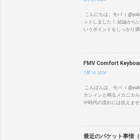
こんにちは、モバ（ @yubile 
ットしました！ 結論から
いうポイントをしっかり満
R、艦これ、デレステなど
してストレスがたまります
た。
FMV Comfort Ke
7月 14, 2024
こんばんは、モバ（ @yu
カシィンと鳴るメカニカル
や時代の流れには抗えません。 
の記事を書いている今、A
に私は、近所のケーズデン
Logicool K380s
ンプレッションとしては、
最近のパケット事情（