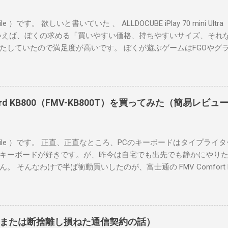
）です。 欲しいと書いていた 、 ALLDOCUBE iPlay 70 mini Ultra
いえば、ぼくの求める「買いやすい価格、持ちやすいサイズ、それ
たしていたので満足度が高いです。 ぼくが遊ぶゲームはFGOやグ
です。原神や鳴潮のような超ヘビー級ゲームではないけど、あまり
。 片手で持ちやすいサイズながら、ゲームが割としっかり遊べる
yboard KB800（FMV-KB800T）を買ってみた（簡易レビ
bile ）です。 正直、正直なところ、PCのキーボードはタイプラ
キーボードが好きです。が、昨今は自宅でも出先でも静かにやり
そんなわけで半ば衝動買いしたのが、富士通の FMV Comfort Keyb
mazonには入荷しておらず、メーカーのオンラインショップでも品
キに1台残っていたのを運良く衝動買いできました（？）。直前に
 を買ったばかりだった（でもって、そちらはそちらでとても良かった）んで
 テンキーを含むフルキーボードとしてはコンパクトで良い キート
または断捨離し損ねた通信契約の話）