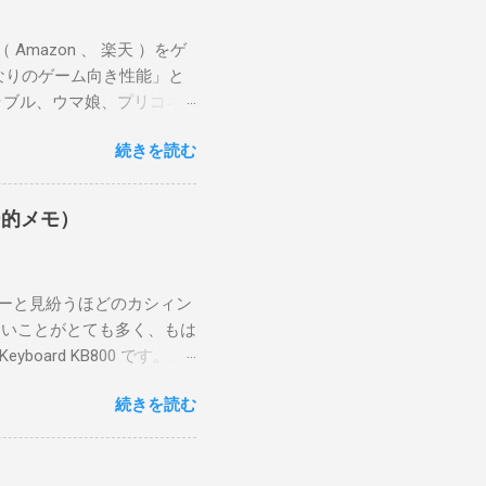
 （ Amazon 、 楽天 ）をゲ
なりのゲーム向き性能」と
ラブル、ウマ娘、プリコネ
スペックが低いとカクカク
続きを読む
ナイス端末、と感じまし
ュー的メモ）
イターと見紛うほどのカシィン
たいことがとても多く、もは
oard KB800 です。こ
切れ中のようです。 ちなみ
続きを読む
同じケーズデンキで
すけどね……。 ファーストイ
ップは小さめに感じるが小