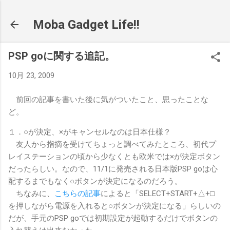
スキップしてメイン コンテンツに移動
Moba Gadget Life!!
PSP goに関する追記。
10月 23, 2009
前回の記事を書いた後に気がついたこと、思ったことな
ど。
１．○が決定、×がキャンセルなのは日本仕様？
友人から指摘を受けてちょっと調べてみたところ、初代プ
レイステーションの頃から少なくとも欧米では×が決定ボタン
だったらしい。なので、11/1に発売される日本版PSP goは心
配するまでもなく○ボタンが決定になるのだろう。
ちなみに、
こちらの記事
によると「SELECT+START+△+□
を押しながら電源を入れると○ボタンが決定になる」らしいの
だが、手元のPSP goでは初期設定が起動するだけでボタンの