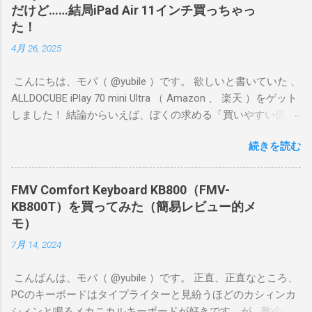
だけど……結局iPad Air 11インチ買っちゃっ
た！
4月 26, 2025
こんにちは、モバ（ @yubile ）です。 欲しいと書いていた 、
ALLDOCUBE iPlay 70 mini Ultra （ Amazon 、 楽天 ）をゲット
しました！ 結論からいえば、ぼくの求める「買いやすい価
格、持ちやすいサイズ、それなりのゲーム向き性能」という
続きを読む
ポイントをしっかり満たしていたので満足度が高いです。 ぼ
くが遊ぶゲームはFGOやグラブル、ウマ娘、プリコネR、艦こ
れ、デレステなどです。原神や鳴潮のような超ヘビー級ゲー
FMV Comfort Keyboard KB800（FMV-
ムではないけど、あまりスペックが低いとカクカクしてスト
KB800T）を買ってみた（簡易レビュー的メ
レスがたまります。 片手で持ちやすいサイズながら、ゲーム
モ）
が割としっかり遊べるナイス端末、と感じました。
7月 14, 2024
こんばんは、モバ（ @yubile ）です。 正直、正直なところ、
PCのキーボードはタイプライターと見紛うほどのカシィンカ
シィンと鳴るメカニカルキーボードが好きです。が、昨今は