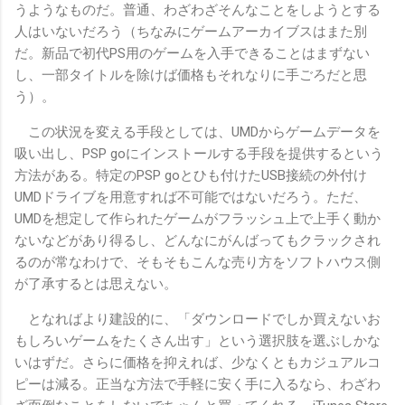
うようなものだ。普通、わざわざそんなことをしようとする
人はいないだろう（ちなみにゲームアーカイブスはまた別
だ。新品で初代PS用のゲームを入手できることはまずない
し、一部タイトルを除けば価格もそれなりに手ごろだと思
う）。
この状況を変える手段としては、UMDからゲームデータを
吸い出し、PSP goにインストールする手段を提供するという
方法がある。特定のPSP goとひも付けたUSB接続の外付け
UMDドライブを用意すれば不可能ではないだろう。ただ、
UMDを想定して作られたゲームがフラッシュ上で上手く動か
ないなどがあり得るし、どんなにがんばってもクラックされ
るのが常なわけで、そもそもこんな売り方をソフトハウス側
が了承するとは思えない。
となればより建設的に、「ダウンロードでしか買えないお
もしろいゲームをたくさん出す」という選択肢を選ぶしかな
いはずだ。さらに価格を抑えれば、少なくともカジュアルコ
ピーは減る。正当な方法で手軽に安く手に入るなら、わざわ