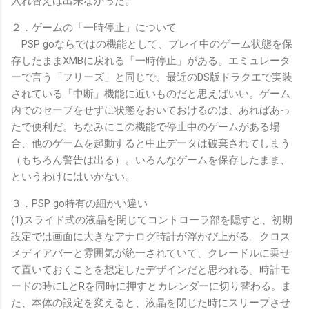
入れ替えは出来なかった。
２．ゲームの「一時停止」について
PSP goならではの機能として、プレイ中のゲーム状態を保
存したままXMBに戻れる「一時停止」がある。エミュレータ
ーで言う「フリーズ」と同じで、最近のDS版ドラクエで実装
されている「中断」機能に近いものだと思えばいい。ゲーム
内でのセーブをせずに状態をおいておけるのは、あればあっ
たで便利だ。ちなみにこの機能で停止中のゲームがある場
合、他のゲームを起動すると中止データは破棄されてしまう
（もちろん警告は出る）。いろんなゲームを保存したまま、
というわけにはいかない。
３．PSP go特有の細かい違い
(1)スライド式の液晶を閉じてコントローラ部を隠すと、初期
設定では画面に大きなアナログ時計が浮かび上がる。クロス
メディアバーと雰囲気が統一されていて、クレードルに乗せ
て置いておくことを想定したデザインだと思われる。時計モ
ードの時にLとRを同時に押すとカレンダーに切り替わる。ま
た、本体の設定を変えると、液晶を閉じた時にスリープさせ