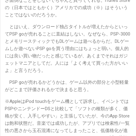
ざ面倒なことをしないでちゃんと買ってくれる。iTunes Store
の（日本ではともかく）アメリカでの成功（※）はそういう
ことではないのだろうか。
とはいえ、ダウンロード独占タイトルが増えたからといっ
てPSP goが売れることに直結はしない。なぜなら、PSP-3000
とメモリースティックでもDLゲームは遊べるからだ。DLゲー
ムしか遊べないPSP goを買う理由にはちょっと弱い。個人的
には良い買い物だったと感じているが、あくまでそれはガジ
ェットマニアとしてだ。人には「よく考えて買った方がいい
よ」と言うだろう。
PSP goが売れるかどうかは、ゲーム以外の部分と小型軽量
がどこまで評価されるかで決まると思う。
※AppleはiPod touchをゲーム機として訴求し、イベントでは
PSPやニンテンドーDSと比較して「ソフトの種類が多く、価
格が安く、入手しやすい」と主張していたが、今のApp Store
は飽和状態だ。音楽では成功したが、アプリでは検索性/一覧
性の悪さから玉石混淆になってしまったこと、低価格化が進