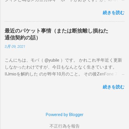
自宅でも出先でも静かにやりたいことがとても多く、もはや
続きを読む
時代の流れには抗えません。 そんなわけで半ば衝動買いした
のが、富士通の FMV Comfort Keyboard KB800 です。この記
事を書いている今、Amazonには入荷しておらず、メーカーの
最近のパケット事情（または断捨離し損ねた
オンラインショップでも品切れ中のようです。 ちなみに私
通信契約の話）
は、近所のケーズデンキに1台残っていたのを運良く衝動買い
3月 09, 2021
できました（？）。直前に同じケーズデンキで Logicool
K380s を買ったばかりだった（でもって、そちらはそちらで
こんにちは、モバ（ @yubile ）です。 かれこれ半年近く更新
とても良かった）んですけどね……。 ファーストインプレッシ
しなかったわけですが、今日もなんとなく生きています。
ョンとしては、 テンキーを含むフルキーボードとしてはコン
IIJmioを解約した のが昨年10月のこと。 その後ZenFone 7を
パクトで良い キートップは小さめに感じるが小さすぎもしな
衝動買いした結果、持ち歩くスマートフォンが現在4台です。
い絶妙な大きさ キーストロークは見た目より深いが軽いタッ
続きを読む
内訳はこんな感じになっています。 (1) iPhone XS Max（ソフ
チでも反応する 総じてタイピングが気持ちいい Bluetoothに
トバンク：ウルトラギガモンスター＋）＝メイン (2) Zenfone
加えてUSBドングルも使えるので、有線キーボードが必要な
7（mineo：au回線 10GB通話付きプラン）＝サブ (3) OPPO A5
部分をカバーできるのが便利 カラバリがあったら欲しい とい
2020（楽天モバイル）＝モバイルルーター的用途 (4) Rakuten
ったところ。今のところちょうどいいケースがなくてモバイ
Powered by Blogger
mini（DENT）＝Edy、nanaco、WAON等 Google Pixel 3aも使
ルしづらいことを除けば、けっこう気に入っています。
っていたのですが、5台はさすがに多いのでしばらくお休みし
不正行為を報告