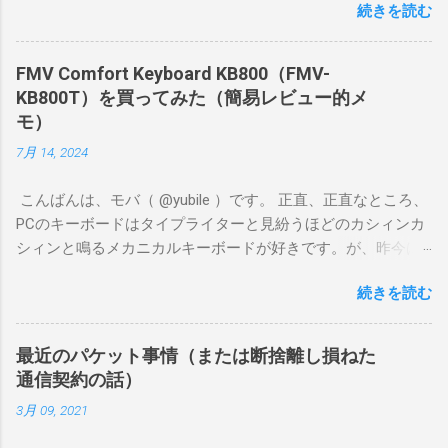
続きを読む
ポイントをしっかり満たしていたので満足度が高いです。 ぼ
くが遊ぶゲームはFGOやグラブル、ウマ娘、プリコネR、艦こ
れ、デレステなどです。原神や鳴潮のような超ヘビー級ゲー
FMV Comfort Keyboard KB800（FMV-
ムではないけど、あまりスペックが低いとカクカクしてスト
KB800T）を買ってみた（簡易レビュー的メ
レスがたまります。 片手で持ちやすいサイズながら、ゲーム
モ）
が割としっかり遊べるナイス端末、と感じました。
7月 14, 2024
こんばんは、モバ（ @yubile ）です。 正直、正直なところ、
PCのキーボードはタイプライターと見紛うほどのカシィンカ
シィンと鳴るメカニカルキーボードが好きです。が、昨今は
自宅でも出先でも静かにやりたいことがとても多く、もはや
続きを読む
時代の流れには抗えません。 そんなわけで半ば衝動買いした
のが、富士通の FMV Comfort Keyboard KB800 です。この記
事を書いている今、Amazonには入荷しておらず、メーカーの
最近のパケット事情（または断捨離し損ねた
オンラインショップでも品切れ中のようです。 ちなみに私
通信契約の話）
は、近所のケーズデンキに1台残っていたのを運良く衝動買い
3月 09, 2021
できました（？）。直前に同じケーズデンキで Logicool
K380s を買ったばかりだった（でもって、そちらはそちらで