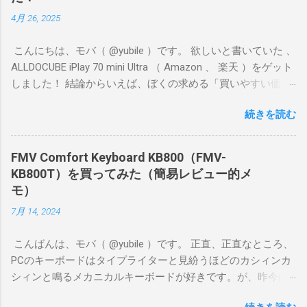
4月 26, 2025
こんにちは、モバ（ @yubile ）です。 欲しいと書いていた 、
ALLDOCUBE iPlay 70 mini Ultra （ Amazon 、 楽天 ）をゲット
しました！ 結論からいえば、ぼくの求める「買いやすい価
格、持ちやすいサイズ、それなりのゲーム向き性能」という
続きを読む
ポイントをしっかり満たしていたので満足度が高いです。 ぼ
くが遊ぶゲームはFGOやグラブル、ウマ娘、プリコネR、艦こ
れ、デレステなどです。原神や鳴潮のような超ヘビー級ゲー
FMV Comfort Keyboard KB800（FMV-
ムではないけど、あまりスペックが低いとカクカクしてスト
KB800T）を買ってみた（簡易レビュー的メ
レスがたまります。 片手で持ちやすいサイズながら、ゲーム
モ）
が割としっかり遊べるナイス端末、と感じました。
7月 14, 2024
こんばんは、モバ（ @yubile ）です。 正直、正直なところ、
PCのキーボードはタイプライターと見紛うほどのカシィンカ
シィンと鳴るメカニカルキーボードが好きです。が、昨今は
自宅でも出先でも静かにやりたいことがとても多く、もはや