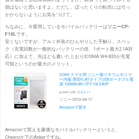
損はないと思いますよ。ただし、ぼったくりの転売には引っ
かからないようにお気をつけて。
ちなみに、今愛用しているモバイルバッテリーは
ソニーCP-
F10L
です。
安くないですが、アルミ外装のひんやりした手触り、スペッ
ク（充電回数が一般的なバッテリーの倍、1ポート最大2.1A対
応）に加えて、先ほども書いたとおりICONIA W4-820が充電
可能というのが最大のメリット。
SONY スマホ用 ソニー製リチウムポリマ
ー内蔵 薄型FLATタイプUSBポータブル電
源 10000mAh CP-F10LSAVP
posted with
カエレバ
ソニー 2013-04-17
Amazonで探す
Amazonで買える廉価なモバイルバッテリーというと、
Cheeroか下のAnkerですね。