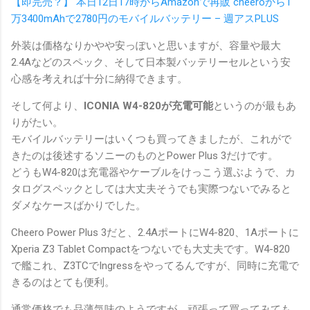
【即完売？】 本日12日17時からAmazonで再販 cheeroから1
万3400mAhで2780円のモバイルバッテリー – 週アスPLUS
外装は価格なりかやや安っぽいと思いますが、容量や最大
2.4Aなどのスペック、そして日本製バッテリーセルという安
心感を考えれば十分に納得できます。
そして何より、
ICONIA W4-820が充電可能
というのが最もあ
りがたい。
モバイルバッテリーはいくつも買ってきましたが、これがで
きたのは後述するソニーのものとPower Plus 3だけです。
どうもW4-820は充電器やケーブルをけっこう選ぶようで、カ
タログスペックとしては大丈夫そうでも実際つないでみると
ダメなケースばかりでした。
Cheero Power Plus 3だと、2.4AポートにW4-820、1Aポートに
Xperia Z3 Tablet Compactをつないでも大丈夫です。W4-820
で艦これ、Z3TCでIngressをやってるんですが、同時に充電で
きるのはとても便利。
通常価格でも品薄気味のようですが、頑張って買ってみても