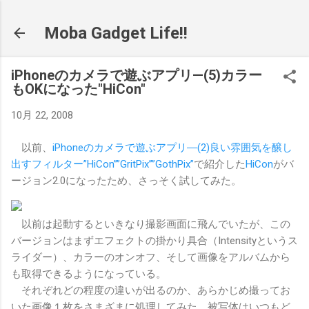
スキップしてメイン コンテンツに移動
Moba Gadget Life!!
iPhoneのカメラで遊ぶアプリ—(5)カラー
もOKになった"HiCon"
10月 22, 2008
以前、
iPhoneのカメラで遊ぶアプリ―(2)良い雰囲気を醸し
出すフィルター”HiCon””GritPix””GothPix”
で紹介した
HiCon
がバ
ージョン2.0になったため、さっそく試してみた。
以前は起動するといきなり撮影画面に飛んでいたが、この
バージョンはまずエフェクトの掛かり具合（Intensityというス
ライダー）、カラーのオンオフ、そして画像をアルバムから
も取得できるようになっている。
それぞれどの程度の違いが出るのか、あらかじめ撮ってお
いた画像１枚をさまざまに処理してみた。被写体はいつもど