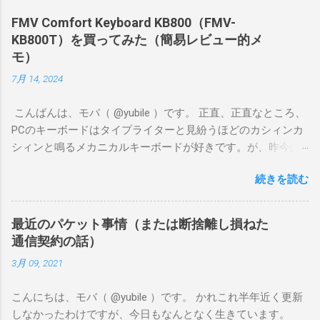
れ、デレステなどです。原神や鳴潮のような超ヘビー級ゲー
FMV Comfort Keyboard KB800（FMV-
ムではないけど、あまりスペックが低いとカクカクしてスト
KB800T）を買ってみた（簡易レビュー的メ
レスがたまります。 片手で持ちやすいサイズながら、ゲーム
モ）
が割としっかり遊べるナイス端末、と感じました。
7月 14, 2024
こんばんは、モバ（ @yubile ）です。 正直、正直なところ、
PCのキーボードはタイプライターと見紛うほどのカシィンカ
シィンと鳴るメカニカルキーボードが好きです。が、昨今は
自宅でも出先でも静かにやりたいことがとても多く、もはや
続きを読む
時代の流れには抗えません。 そんなわけで半ば衝動買いした
のが、富士通の FMV Comfort Keyboard KB800 です。この記
事を書いている今、Amazonには入荷しておらず、メーカーの
最近のパケット事情（または断捨離し損ねた
オンラインショップでも品切れ中のようです。 ちなみに私
通信契約の話）
は、近所のケーズデンキに1台残っていたのを運良く衝動買い
3月 09, 2021
できました（？）。直前に同じケーズデンキで Logicool
K380s を買ったばかりだった（でもって、そちらはそちらで
こんにちは、モバ（ @yubile ）です。 かれこれ半年近く更新
とても良かった）んですけどね……。 ファーストインプレッシ
しなかったわけですが、今日もなんとなく生きています。
ョンとしては、 テンキーを含むフルキーボードとしてはコン