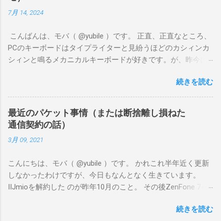
が割としっかり遊べるナイス端末、と感じました。
7月 14, 2024
こんばんは、モバ（ @yubile ）です。 正直、正直なところ、
PCのキーボードはタイプライターと見紛うほどのカシィンカ
シィンと鳴るメカニカルキーボードが好きです。が、昨今は
自宅でも出先でも静かにやりたいことがとても多く、もはや
続きを読む
時代の流れには抗えません。 そんなわけで半ば衝動買いした
のが、富士通の FMV Comfort Keyboard KB800 です。この記
事を書いている今、Amazonには入荷しておらず、メーカーの
最近のパケット事情（または断捨離し損ねた
オンラインショップでも品切れ中のようです。 ちなみに私
通信契約の話）
は、近所のケーズデンキに1台残っていたのを運良く衝動買い
3月 09, 2021
できました（？）。直前に同じケーズデンキで Logicool
K380s を買ったばかりだった（でもって、そちらはそちらで
こんにちは、モバ（ @yubile ）です。 かれこれ半年近く更新
とても良かった）んですけどね……。 ファーストインプレッシ
しなかったわけですが、今日もなんとなく生きています。
ョンとしては、 テンキーを含むフルキーボードとしてはコン
IIJmioを解約した のが昨年10月のこと。 その後ZenFone 7を
パクトで良い キートップは小さめに感じるが小さすぎもしな
衝動買いした結果、持ち歩くスマートフォンが現在4台です。
い絶妙な大きさ キーストロークは見た目より深いが軽いタッ
続きを読む
内訳はこんな感じになっています。 (1) iPhone XS Max（ソフ
チでも反応する 総じてタイピングが気持ちいい Bluetoothに