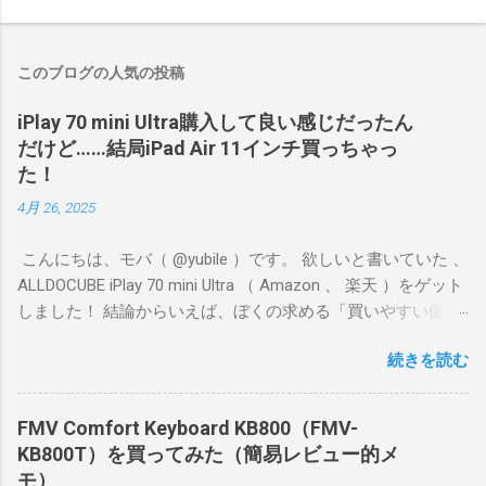
このブログの人気の投稿
iPlay 70 mini Ultra購入して良い感じだったん
だけど……結局iPad Air 11インチ買っちゃっ
た！
4月 26, 2025
こんにちは、モバ（ @yubile ）です。 欲しいと書いていた 、
ALLDOCUBE iPlay 70 mini Ultra （ Amazon 、 楽天 ）をゲット
しました！ 結論からいえば、ぼくの求める「買いやすい価
格、持ちやすいサイズ、それなりのゲーム向き性能」という
続きを読む
ポイントをしっかり満たしていたので満足度が高いです。 ぼ
くが遊ぶゲームはFGOやグラブル、ウマ娘、プリコネR、艦こ
れ、デレステなどです。原神や鳴潮のような超ヘビー級ゲー
FMV Comfort Keyboard KB800（FMV-
ムではないけど、あまりスペックが低いとカクカクしてスト
KB800T）を買ってみた（簡易レビュー的メ
レスがたまります。 片手で持ちやすいサイズながら、ゲーム
モ）