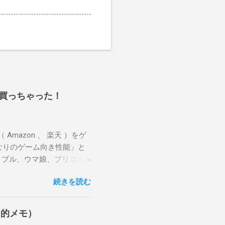
インチ買っちゃった！
 （ Amazon 、 楽天 ）をゲ
なりのゲーム向き性能」と
ラブル、ウマ娘、プリコネ
スペックが低いとカクカク
続きを読む
ナイス端末、と感じまし
ュー的メモ）