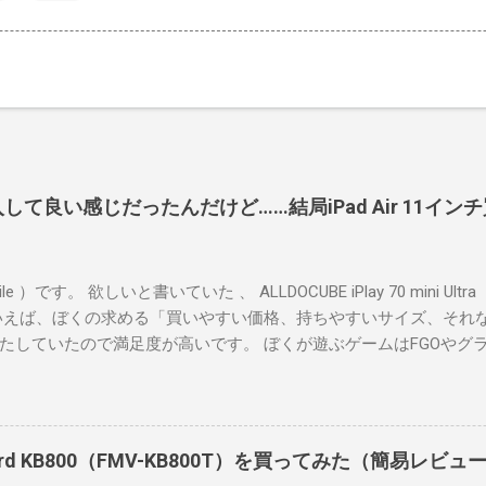
Ultra購入して良い感じだったんだけど……結局iPad Air 11
）です。 欲しいと書いていた 、 ALLDOCUBE iPlay 70 mini Ultra
いえば、ぼくの求める「買いやすい価格、持ちやすいサイズ、それ
たしていたので満足度が高いです。 ぼくが遊ぶゲームはFGOやグ
です。原神や鳴潮のような超ヘビー級ゲームではないけど、あまり
。 片手で持ちやすいサイズながら、ゲームが割としっかり遊べる
yboard KB800（FMV-KB800T）を買ってみた（簡易レビ