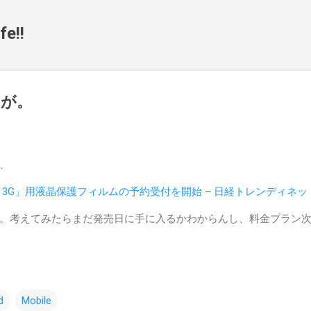
スキップしてメイン コンテンツに移動
fe!!
すが。
、
ne 3G」用液晶保護フィルムの予約受付を開始 – 日経トレンディネッ
。考えてみたらまだ発売日に手に入るかわからんし、料金プラン
d
Mobile