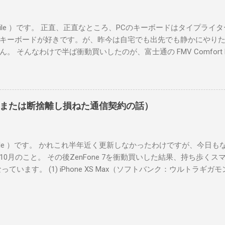
bile ）です。 正直、正直なところ、PCのキーボードはタイプラ
キーボードが好きです。が、昨今は自宅でも出先でも静かにやり
そんなわけで半ば衝動買いしたのが、富士通の FMV Comfort Keyb
mazonには入荷しておらず、メーカーのオンラインショップでも品
キに1台残っていたのを運良く衝動買いできました（？）。直前に
 を買ったばかりだった（でもって、そちらはそちらでとても良かった）んで
 テンキーを含むフルキーボードとしてはコンパクトで良い キート
または断捨離し損ねた通信契約の話）
さ キーストロークは見た目より深いが軽いタッチでも反応する 総
えてUSBドングルも使えるので、有線キーボードが必要な部分をカバーで
ろ。今のところちょうどいいケースがなくてモバイルしづらいこと
bile ）です。 かれこれ半年近く更新しなかったわけですが、今日
昨年10月のこと。 その後ZenFone 7を衝動買いした結果、持ち歩く
います。 (1) iPhone XS Max（ソフトバンク：ウルトラギガモ
au回線 10GB通話付きプラン）＝サブ (3) OPPO A5 2020（楽天
i（DENT）＝Edy、nanaco、WAON等 Google Pixel 3aも使ってい
にしました。Android 12がリリースされたら真っ先にアップデ
PhoneとRakuten miniの2台持ちぐらいで済ませるつもりだった