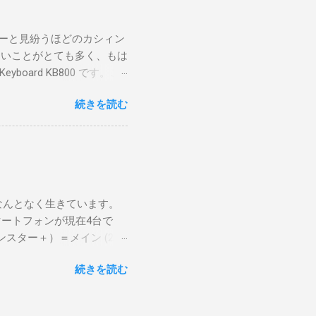
イターと見紛うほどのカシィン
たいことがとても多く、もは
oard KB800 です。こ
切れ中のようです。 ちなみ
続きを読む
同じケーズデンキで
すけどね……。 ファーストイ
ップは小さめに感じるが小
じてタイピングが気持ちい
きるのが便利 カラバリがあっ
を除けば、けっこう気に入
もなんとなく生きています。
スマートフォンが現在4台で
ンスター＋）＝メイン (2)
モバイル）＝モバイルルーター的用
続きを読む
たのですが、5台はさすがに多いのでし
ートして試そうかなと思いま
んですが、どうしてこうなっ