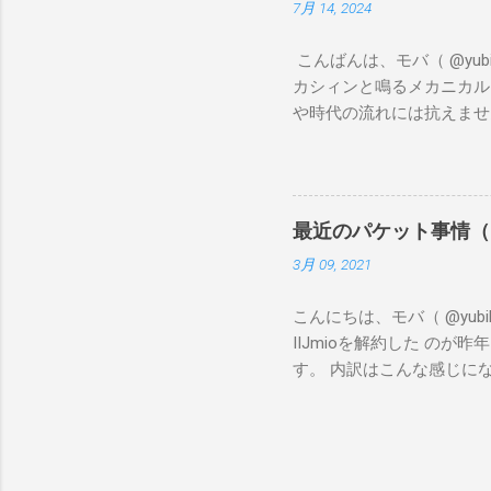
7月 14, 2024
こんばんは、モバ（ @yu
カシィンと鳴るメカニカル
や時代の流れには抗えません。 
の記事を書いている今、A
に私は、近所のケーズデン
Logicool K380s
ンプレッションとしては、
最近のパケット事情（
さすぎもしない絶妙な大き
3月 09, 2021
い Bluetoothに加
たら欲しい といったとこ
こんにちは、モバ（ @yu
っています。
IIJmioを解約した のが
す。 内訳はこんな感じになって
Zenfone 7（mineo：
途 (4) Rakuten min
ばらくお休みしてもらうこと
す。 ……本来のイメージはi