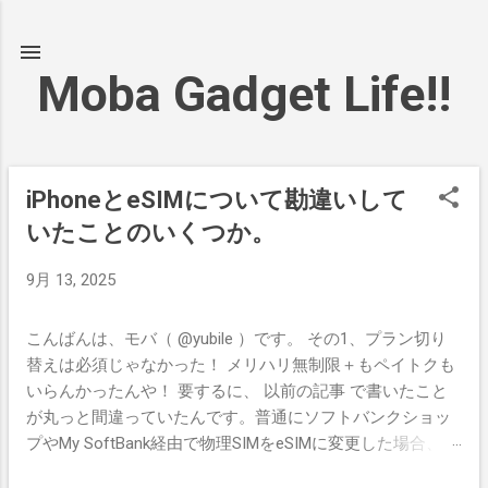
スキップしてメイン コンテンツに移動
Moba Gadget Life!!
iPhoneとeSIMについて勘違いして
投
いたことのいくつか。
稿
9月 13, 2025
こんばんは、モバ（ @yubile ）です。 その1、プラン切り
替えは必須じゃなかった！ メリハリ無制限＋もペイトクも
いらんかったんや！ 要するに、 以前の記事 で書いたこと
が丸っと間違っていたんです。普通にソフトバンクショッ
プやMy SoftBank経由で物理SIMをeSIMに変更した場合、手
数料が掛かるわ（現状はまだ有料化しないっぽいですが）