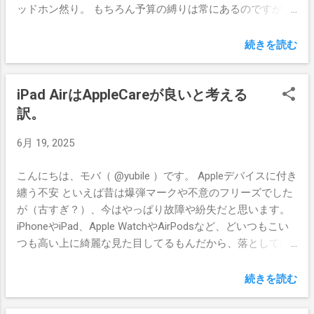
ッドホン然り。 もちろん予算の縛りは常にあるのですが、
swallow-8b-instruct-v0.2 などが、快適〜我慢できるレベル
ProMotionが、全モデルに搭載されるとのこと。これは地味
限られた中で常に最高を目指します。 ただその路線を追求
で動作します。 比べてみて分かったことは、 やはり大規模
に効いてくるヤツ！ 現在iPad Air M3とiPhone 15 Pro Maxを
すると、例えばスマホやPCはハイエンド一択、カメラは一
モデルは基本的に賢いです gemma 3 270mは容量も食わな
続きを読む
使っていて、たまにiP...
眼や高級コンデジに行き着きます。イヤホンやヘッドホン
いし速いのですが、ファインチューニングにより何かに特
は有線高級モデルをアンプにバランス接続とか、高音質＆
化する前提の作りなので、故に一番遊べそうです qwen3 は
iPad AirはAppleCareが良いと考える
ノイキャンの高級ワイヤレス機なんてことになってしまう
deepseek と同じく中国製なので、ちょっと怖いのですが、
わけです。 スマホやノートPCはそれでもいいのですが、カ
訳。
割と日本語処理が自然で動作も軽い（中国系と思しき偽広
メラはこだわり出すと荷物が無限に増えます。有線イヤホ
告や偽メールがなくならないわけです） ただ、容量と時間
6月 19, 2025
ン＋ポタアンはケーブルや電源管理の手間が、高級ワイヤ
の許す限り複数のLLMに同じタスクを投げてみて、結果を
レスヘッドホンはだいたい夏場にムレムレ地獄を見ます。
見比べながら使っていくのが良さそうだと感じました。
こんにちは、モバ（ @yubile ）です。 Appleデバイスに付き
そうなるとですね、結局使わなくなっちゃうってことに最
纏う不安 といえば昔は爆弾マークや不意のフリーズでした
近気づいたんです。今更。 機動力優先！ 割り切るんだ！
が（古すぎ？）、今はやっぱり故障や紛失だと思います。
使わなくなっちゃうともったいないです。極端な話、高画
iPhoneやiPad、Apple WatchやAirPodsなど、どいつもこい
質なカメラを何台持っていようが、写真を撮らないなら200
つも高い上に綺麗な見た目してるもんだから、落として壊
万画素でもスマホカメラで撮った面白い写真の方がずっと
した時のショックたるや……。 何より修理費がアホほど高
いいわけです。 混雑した電車の中で有線式イヤホンとアン
い。いや高いデバイスだから仕方ないんだけれども。 そん
プを取り出す手間とか、車内でどこかに絡まって断線を経
続きを読む
な時、役に立つのがAppleCareやモバイルデバイス向けの保
験したならば、そこそこのワイヤレスイヤホンでいいじゃ
険です。 AppleCareとモバイルデバイス向け保険 それぞれ
ん、となる気持ちも出てきます（とはいえ、ワイヤレスに