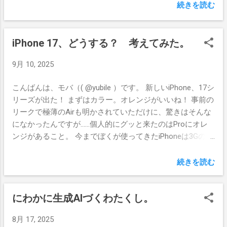
プランの変更を強制されるわ、なんですが。 iPhoneの
続きを読む
「eSIMクイック転送」を使う限りは無料かつプランそのま
ま というオチでした！ また、同じiPhone本体で物理SIM
を 「eSIMに変更」 することも可能で、その場合もやっぱ
iPhone 17、どうする？ 考えてみた。
り手数料やプラン変更など一切不要。 というわけでサクッ
9月 10, 2025
と、現在使っているiPhone 15 Pro Maxの回線をeSIMに切り
替え、5分ぐらいで完了しました。まあ、どのみちLiNEMO
こんばんは、モバ（( @yubile ）です。 新しいiPhone、17シ
には切り替えますけどね。 その2、iPhone 15 Pro Maxはデ
リーズが出た！ まずはカラー。オレンジがいいね！ 事前の
ュアルeSIMだった！ てっきり物理SIMとeSIM1つずつか
リークで極薄のAirも明かされていただけに、驚きはそんな
と…… 併用しているmoto razr 50dがそういう仕様なもの
になかったんですが……個人的にグッと来たのはProにオレ
で、eSIMプロファイル自体は複数持てても、有効化できる
ンジがあること。 今までぼくが使ってきたiPhoneは3Gのホ
のは物理SIMとeSIMそれぞれ1つずつだと思い込んでまし
ワイト、4のブラック、5のホワイト、6 Plus、7 Plus、XS
た。 なので、eSIMに変更したソフトバンク回線ともともと
Maxはゴールド、今使っている15 Pro Maxはナチュラルチ
eSIMのpovoと同時に有効化しておしまい。特にトラブルも
続きを読む
タニウムと、割と"無難"ぽいチョイスが多かったんです。
なくあっさりです。 mineoも加入時は物理SIMにしたけど、
昔はそもそもカラーの選択肢が多くなかったですし、Proモ
今後eSIMにすべきかなと思ったら eSIM手数料無料キャンペ
にわかに生成AIづくわたくし。
デルは落ち着いたというか無難な色が多かったところに、
ーン という渡りに船なニュースが。これは素晴らしい。15
あのオレンジはグッと来ますね。無印良品のiPhoneカバー
Pro Maxを使ってる間は物理SIMで、17 Proの到着日が分か
8月 17, 2025
にピッタリっぽい色のオレンジがありましたが、ぜひ17
ったらeSIM切り替え手続きをしようと思います。mineoを