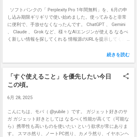
Pro用も作って欲しいところ。 冷却性能アップは気になる
はじめとするMVNOって「eSIMクイック転送」はできない
ソフトバンクの「 Perplexity Pro 1年間無料」を、6月の申
ポイント CPU自体の性能については15 Pro Maxでも別に困
らしいので、昔ながら（？）の方法で。
し込み期限ギリギリで使い始めました。使ってみると非常
らないんですが、冷却性能がアップしてるということはゲ
に便利で、手放せなくなったんです。 ChatGPT 、 Gemini
ームがとても楽しくなりそうですね！ CPUとかカメラと
、 Claude 、 Grok など、様々なAIエンジンが使える なるべ
か、狭い空間なのに熱源に事欠かないのがスマホというモ
く新しい情報を探してくれる 情報源のURLを提示してくれ
ノなので、熱がうまく処理されれば処理落ちも減るでしょ
る という3点が特に便利です。 これに関連して、仕事でも
うし、バッテリへのダメージも減って長く使えそうであり
生成AIを使いたくなりました。しかし、それなりに秘密に
続きを読む
がたいことです。 カメラも気になる、と言いたいけど Pro
しておかなければならない情報を扱うため、クラウドサー
のトリプルレンズや無印のデュアルレンズすべて4800万画
ビスを利用するわけにはいかず、ローカルで動作するLLM
素で統一されたらしいですね。純正カメラアプリでズーム
「すぐ使えること」を優先したい今日
を探すことにしました。 LM Studio をインストールして幾
すると光学ズームとデジタルズームを勝手に（？）使い分
つかのLLMを試した結果、僕が使っている 2022年モデル
この頃。
けたりするので、カメラが統一されたことで違和感は減
MacBook Air M2 （メモリ16GB、10コアGPU）でそれなり
る……のかもしれません。 個人的にはもうそこまでカメラに
6月 28, 2025
に動くのは、サイズが10GB未満程度のLLMです。 ちなみ
こだわりがないんですよね。このところ引きこもり気味の
に、なるべく Apple Silicon の性能を最大限に引き出しても
陰キャなので、QRコード以外の用途でカメラを使うことが
こんにちは、モバ（ @yubile ）です。 ガジェット好きのサ
らうために GGUF よりも MLX を優先して選びました。
激減してまして、ぶっちゃけiPhone 17 Airのシングルカメ
ガ ガジェット好きとしては なるべく性能が高くて（可能な
google/gemma-3-12b google/gemma-3n-e4b
ラでも十分かも？ まあ、一般的にはカメラ凄い方が良い
ら）携帯性も高いものを使いたい という欲求が常にありま
google/gemma-3-270m-it qwen/qwen3-4b-2507
んでしょう。 地味に全モデル120Hzは嬉しい iPhoneのPro
す。 スマホ然り、ノートPC然り、カメラ然り、イヤホンヘ
qwen/qwen3-4b-thinking-2507 liquid/lfm2-1.2b llama-3.1-
モデルや、iPad Proを選ぶ理由として大きかったであろう